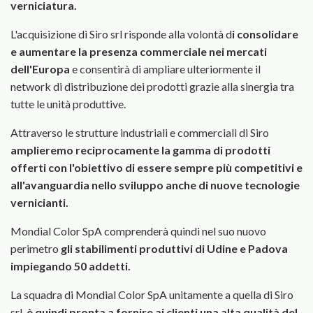
verniciatura.
L'acquisizione di Siro srl risponde alla volontà d
i consolidare
e aumentare la presenza commer­ciale nei mercati
dell'Europa
e consentirà di ampliare ulteriormente il
network di distribuzione dei prodotti grazie alla sinergia tra
tutte le unità produtti­ve.
Attraverso le strutture industriali e commerciali di Siro
amplieremo reciprocamente la gamma di prodot­ti
offerti con l'obiettivo di essere sempre più competi­tivi e
all'avanguardia nello sviluppo anche di nuove tecnologie
vernicianti.
Mondial Color SpA comprenderà quindi nel suo nuovo
perimetro
gli stabilimenti produttivi di Udine e Padova
impiegando 50 addetti.
La squadra di Mondial Color SpA unitamente a quella di Siro
srl,
è quindi pronta a fornire ai clienti una alta qualità del