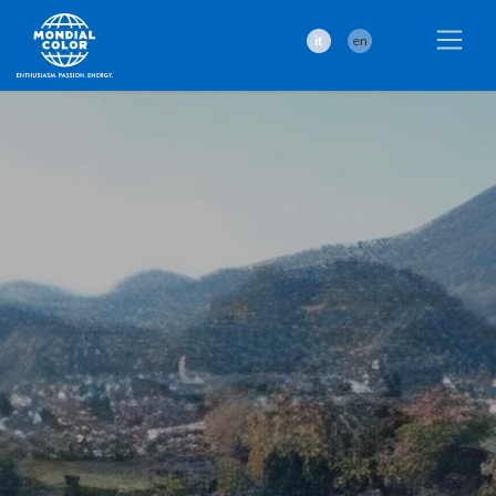
it
en