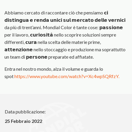
Abbiamo cercato di raccontare ciò che pensiamo 𝗰𝗶
𝗱𝗶𝘀𝘁𝗶𝗻𝗴𝘂𝗮 𝗲 𝗿𝗲𝗻𝗱𝗮 𝘂𝗻𝗶𝗰𝗶 𝘀𝘂𝗹 𝗺𝗲𝗿𝗰𝗮𝘁𝗼 𝗱𝗲𝗹𝗹𝗲 𝘃𝗲𝗿𝗻𝗶𝗰𝗶
da più di trent’anni. Mondial Color è tante cose: 𝗽𝗮𝘀𝘀𝗶𝗼𝗻𝗲
per il lavoro, 𝗰𝘂𝗿𝗶𝗼𝘀𝗶𝘁𝗮̀ nello scoprire soluzioni sempre
differenti, 𝗰𝘂𝗿𝗮 nella scelta delle materie prime,
𝗮𝘁𝘁𝗲𝗻𝘇𝗶𝗼𝗻𝗲 nello stoccaggio e produzione ma soprattutto
un team di 𝗽𝗲𝗿𝘀𝗼𝗻𝗲 preparate ed affiatate.
Entra nel nostro mondo, alza il volume e guarda lo
spot
https://www.youtube.com/watch?v=Xc4wpSQRfzY.
Data pubblicazione:
25 Febbraio 2022