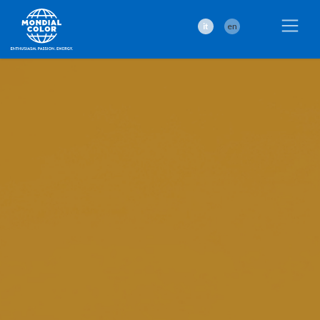
it
en