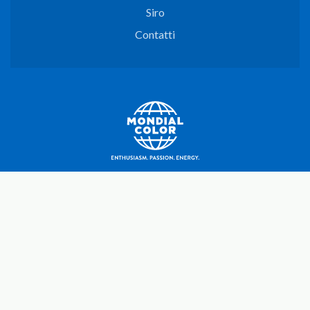
Siro
Contatti
Mondial Color SpA
C.F./P.I. e iscr. Reg. impr. UD N. 00664100302
R.E.A UD N. 150460 - Cap. Soc. € 3.000.000,00 i.v.
Sede legale e produttiva
Via Roma, 68
33040 - Povoletto (UD)