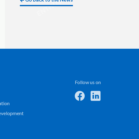
Follow us on
ation
evelopment