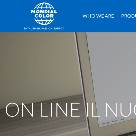
WHO WE ARE
PROD
ON LINE IL N