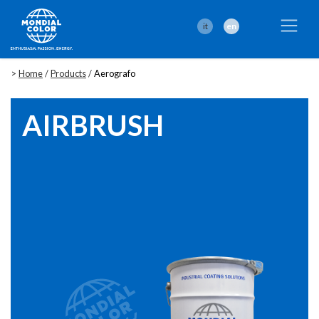
it
en
>
Home
/
Products
/
Aerografo
AIRBRUSH