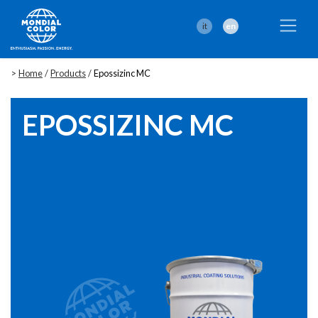
it
en
>
Home
/
Products
/
Epossizinc MC
EPOSSIZINC MC