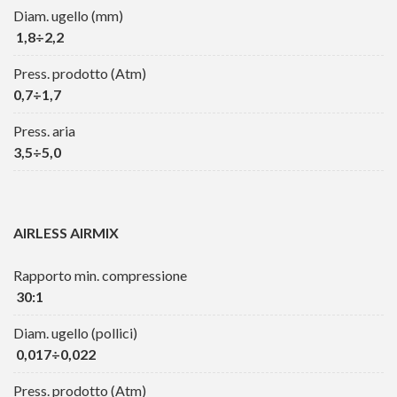
Diam. ugello (mm)
1,8÷2,2
Press. prodotto (Atm)
0,7÷1,7
Press. aria
3,5÷5,0
AIRLESS AIRMIX
Rapporto min. compressione
30:1
Diam. ugello (pollici)
0,017÷0,022
Press. prodotto (Atm)