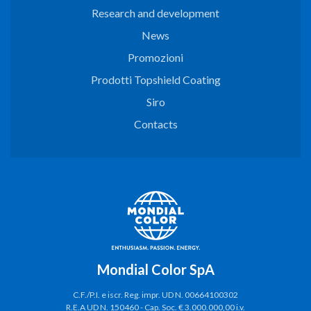
Research and development
News
Promozioni
Prodotti Topshield Coating
Siro
Contacts
Mondial Color SpA
C.F./P.I. e iscr. Reg. impr. UD N. 00664100302
R.E.A UD N. 150460 - Cap. Soc. € 3.000.000,00 i.v.