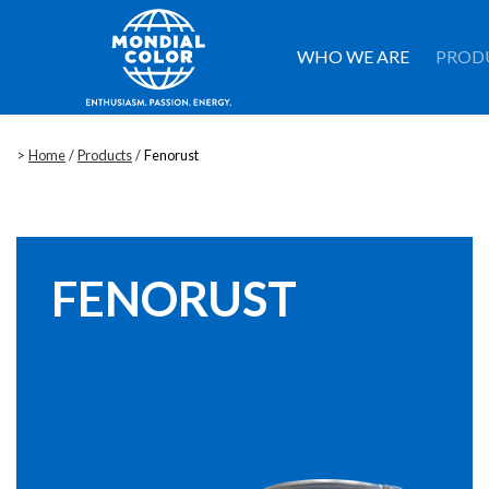
WHO WE ARE
PROD
>
Home
/
Products
/
Fenorust
FENORUST