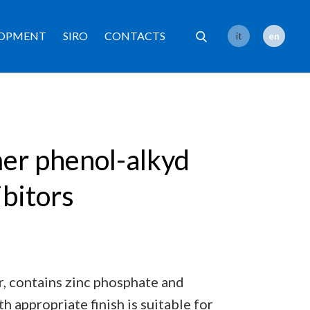
LOPMENT
SIRO
CONTACTS
it
en
mer phenol-alkyd
ibitors
, contains zinc phosphate and
 appropriate finish is suitable for