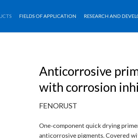
UCTS
FIELDS OF APPLICATION
RESEARCH AND DEVE
Anticorrosive pri
with corrosion inh
FENORUST
One-component quick drying primer
anticorrosive pigments. Covered with