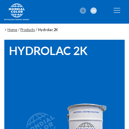
it
en
>
Home
/
Products
/
Hydrolac 2K
HYDROLAC 2K