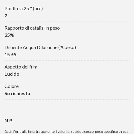
Pot life a 25 ° (ore)
2
Rapporto di catalisi in peso
25%
Diluente Acqua Diluizione (% peso)
15 ±5
Aspetto del film
Lucido
Colore
Su richiesta
N.B.
Dati riferiti alla tinta trasparente. I valori di residuo secco, peso specifico e resa