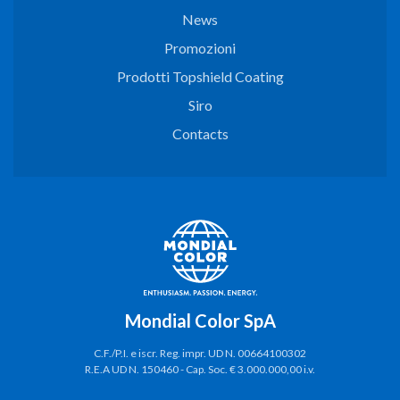
News
Promozioni
Prodotti Topshield Coating
Siro
Contacts
Mondial Color SpA
C.F./P.I. e iscr. Reg. impr. UD N. 00664100302
R.E.A UD N. 150460 - Cap. Soc. € 3.000.000,00 i.v.