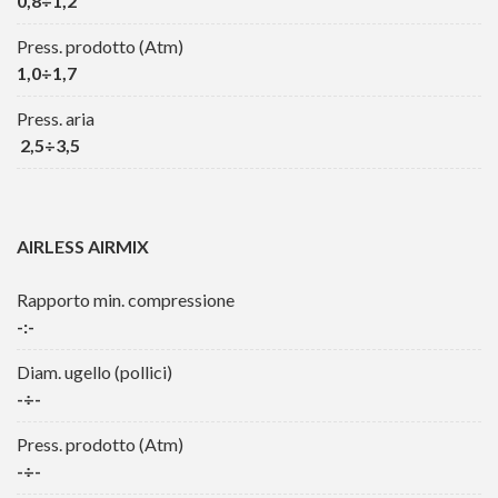
0,8÷1,2
Press. prodotto (Atm)
1,0÷1,7
Press. aria
2,5÷3,5
AIRLESS AIRMIX
Rapporto min. compressione
-:-
Diam. ugello (pollici)
-÷-
Press. prodotto (Atm)
-÷-