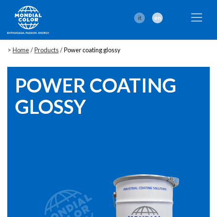
it
en
>
Home
/
Products
/
Power coating glossy
POWER COATING
GLOSSY