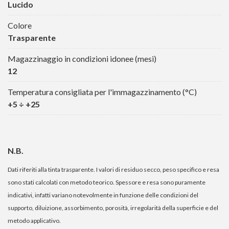
Lucido
Colore
Trasparente
Magazzinaggio in condizioni idonee (mesi)
12
Temperatura consigliata per l'immagazzinamento (°C)
+5 ÷ +25
N.B.
Dati riferiti alla tinta trasparente. I valori di residuo secco, peso specifico e resa
sono stati calcolati con metodo teorico. Spessore e resa sono puramente
indicativi, infatti variano notevolmente in funzione delle condizioni del
supporto, diluizione, assorbimento, porosità, irregolarità della superficie e del
metodo applicativo.