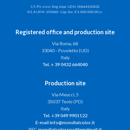
C.F./P.I. e iscr. Reg. impr. UD N. 00664100302
R.E.A UD N. 150460 - Cap. Soc. € 3.000.000,00 i.v.
Registered office and production site
Via Roma, 68
33040 - Povoletto (UD)
Italy
Tel.
+ 39 0432 664040
Production site
Via Meucci, 5
35037 Teolo (PD)
Italy
Tel.
+39 049 9901122
E-mail
info@mondialcolor.it
PEC
mondialcolorspa@legalmail.it